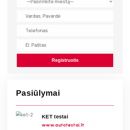
Registruotis
Pasiūlymai
KET testai
www.autotestai.lt