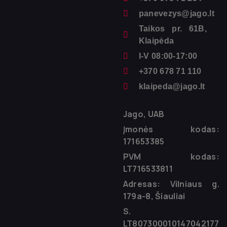
panevezys@jago.lt
Taikos pr. 61B,
Klaipėda
I-V 08:00-17:00
+370 678 71 110
klaipeda@jago.lt
Jago, UAB
Įmonės kodas:
171653385
PVM kodas:
LT716533811
Adresas: Vilniaus g.
179a-8, Šiauliai
S.
LT807300010147042177