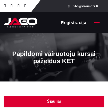
info@vairuoti.lt
Registracija
Papildomi vairuotojų kursai
pažeidus KET
Šiauliai