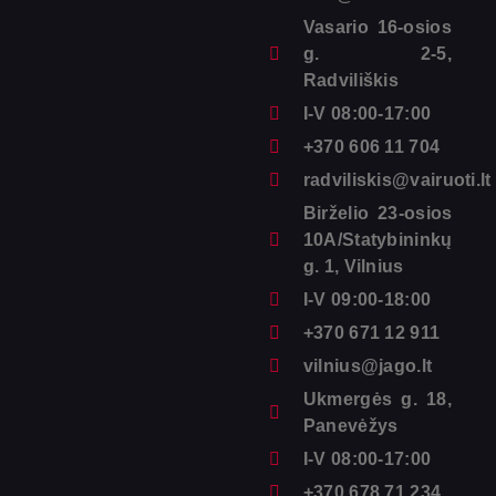
Vasario 16-osios
g. 2-5,
Radviliškis
I-V 08:00-17:00
+370 606 11 704
radviliskis@vairuoti.lt
Birželio 23-osios
10A/Statybininkų
g. 1, Vilnius
I-V 09:00-18:00
+370 671 12 911
vilnius@jago.lt
Ukmergės g. 18,
Panevėžys
I-V 08:00-17:00
+370 678 71 234