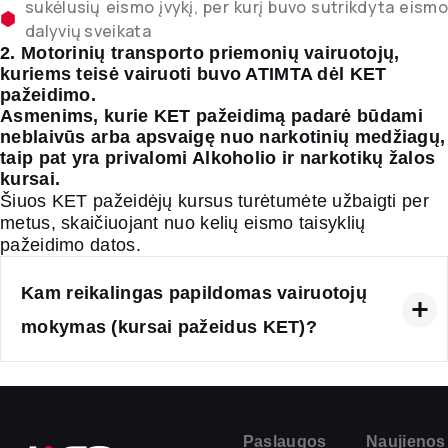
sukėlusių eismo įvykį, per kurį buvo sutrikdyta eismo
dalyvių sveikata
2. Motorinių transporto priemonių vairuotojų,
kuriems teisė vairuoti buvo ATIMTA dėl KET
pažeidimo.
Asmenims, kurie KET pažeidimą padarė būdami
neblaivūs arba apsvaigę nuo narkotinių medžiagų,
taip pat yra privalomi Alkoholio ir narkotikų žalos
kursai.
Šiuos KET pažeidėjų kursus turėtumėte užbaigti per
metus, skaičiuojant nuo kelių eismo taisyklių
pažeidimo datos.
Kam reikalingas papildomas vairuotojų
mokymas (kursai pažeidus KET)?
Paslaugos
Naujienos