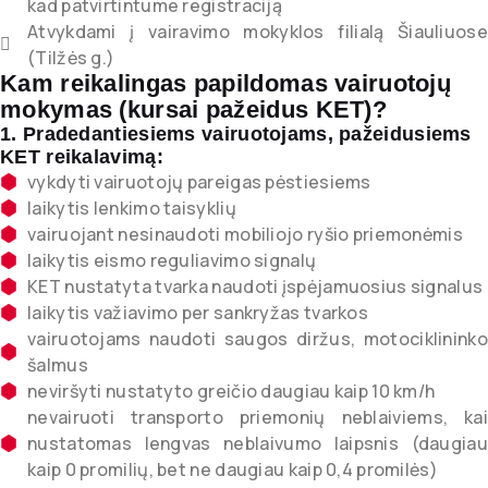
kad patvirtintume registraciją
Atvykdami į vairavimo mokyklos filialą Šiauliuose
(Tilžės g.)
Kam reikalingas papildomas vairuotojų
mokymas (kursai pažeidus KET)?
1. Pradedantiesiems vairuotojams, pažeidusiems
KET reikalavimą:
vykdyti vairuotojų pareigas pėstiesiems
laikytis lenkimo taisyklių
vairuojant nesinaudoti mobiliojo ryšio priemonėmis
laikytis eismo reguliavimo signalų
KET nustatyta tvarka naudoti įspėjamuosius signalus
laikytis važiavimo per sankryžas tvarkos
vairuotojams naudoti saugos diržus, motociklininko
šalmus
neviršyti nustatyto greičio daugiau kaip 10 km/h
nevairuoti transporto priemonių neblaiviems, kai
nustatomas lengvas neblaivumo laipsnis (daugiau
kaip 0 promilių, bet ne daugiau kaip 0,4 promilės)