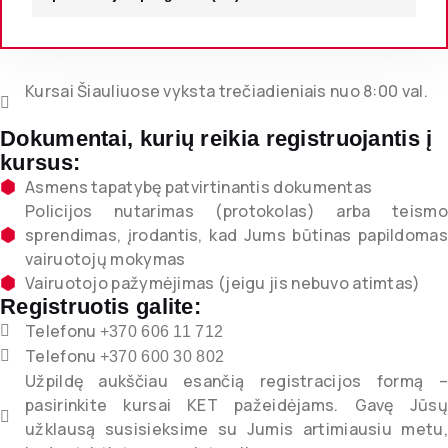
Kursai Šiauliuose vyksta trečiadieniais nuo 8:00 val.
Dokumentai, kurių reikia registruojantis į
kursus:
Asmens tapatybę patvirtinantis dokumentas
Policijos nutarimas (protokolas) arba teismo
sprendimas, įrodantis, kad Jums būtinas papildomas
vairuotojų mokymas
Vairuotojo pažymėjimas (jeigu jis nebuvo atimtas)
Registruotis galite:
Telefonu
+370 606 11 712
Telefonu
+370 600 30 802
Užpildę aukščiau esančią registracijos formą –
pasirinkite kursai KET pažeidėjams. Gavę Jūsų
užklausą susisieksime su Jumis artimiausiu metu,