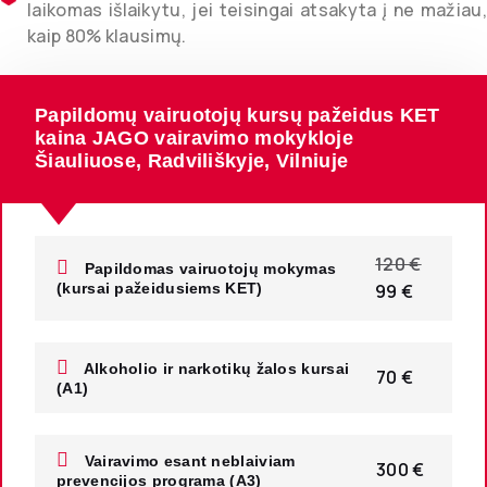
laikomas išlaikytu, jei teisingai atsakyta į ne mažiau,
kaip 80% klausimų.
Papildomų vairuotojų kursų pažeidus KET
kaina JAGO vairavimo mokykloje
Šiauliuose, Radviliškyje, Vilniuje
120 €
Papildomas vairuotojų mokymas
99 €
(kursai pažeidusiems KET)
Alkoholio ir narkotikų žalos kursai
70 €
(A1)
Vairavimo esant neblaiviam
300 €
prevencijos programa (A3)