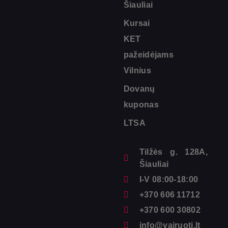
Šiauliai
Kursai
KET
pažeidėjams
Vilnius
Dovanų
kuponas
LTSA
Tilžės g. 128A,
Šiauliai
I-V 08:00-18:00
+370 606 11712
+370 600 30802
info@vairuoti.lt