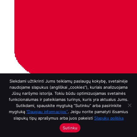
Siekdami užtikrinti Jums teikiamų paslaugų kokybę, svetainėje
naudojame slapukus (angliškai „cookies“), kuriais analizuojama
Jūsų naršymo istorija. Tokiu būdu optimizuojamas svetainės
funkcionalumas ir pateikiamas turinys, kuris yra aktualus Jums.
Sutikdami, spauskite mygtuką “Sutinku” arba pasirinkite
mygtuką
. Jeigu norite pamatyti išsamius
“Daugiau informacijos”
slapukų tipų aprašymus arba juos pakeisti
Slapukų politika
Sutinku