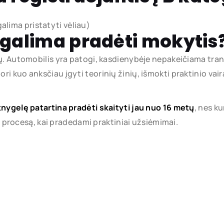
lima pristatyti vėliau)
 galima pradėti mokytis
. Automobilis yra patogi, kasdienybėje nepakeičiama transp
 kuo anksčiau įgyti teorinių žinių, išmokti praktinio vair
knygelę patartina pradėti skaityti jau nuo 16 metų
, nes k
procesą, kai pradedami praktiniai užsiėmimai.