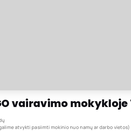
GO vairavimo mokykloje 
dų
 galime atvykti pasiimti mokinio nuo namų ar darbo vietos)