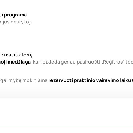
si programa
rijos dėstytoju
r instruktorių
moji medžiaga
, kuri padeda geriau pasiruošti „Regitros“ te
si galimybę mokiniams
rezervuoti praktinio vairavimo laiku