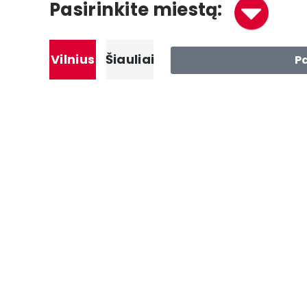
Pasirinkite miestą:
Vilnius
Šiauliai
P