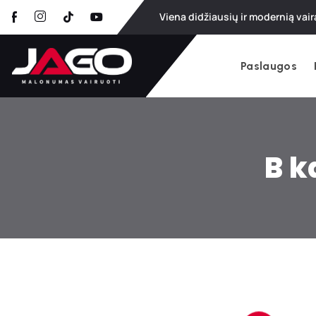
Viena didžiausių ir modernią vair
Paslaugos
B k