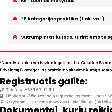
KET teorijos mokymas
*B kategorijos praktika (1 ak. val.)
Sutrumpintas kursas, turintiems teisę 
*Nurodyta kaina yra bazinė ir gali keistis. Galutinė B ka
Privalomą B kategorijos praktinio vairavimo kursą suda
Registruotis galite:
Telefonu
+370 671 12 911
Užpildę aukščiau esančią registracijos formą – pasirink
Atvykdami į vairavimo mokyklos filialą Vilniuje (Birželi
Dokumentai, kurių reikia