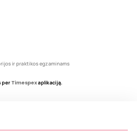
orijos ir praktikos egzaminams
s per
Timespex
aplikaciją.