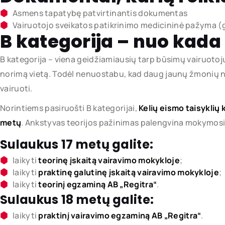
Asmens tapatybę patvirtinantis dokumentas
Vairuotojo sveikatos patikrinimo medicininė pažyma (ga
B kategorija – nuo kada
B kategorija – viena geidžiamiausių tarp būsimų vairuotojų
norimą vietą. Todėl nenuostabu, kad daug jaunų žmonių nori
vairuoti.
Norintiems pasiruošti B kategorijai,
Kelių eismo taisyklių 
metų
. Ankstyvas teorijos pažinimas palengvina mokymosi 
Sulaukus 17 metų galite:
laikyti
teorinę įskaitą vairavimo mokykloje
;
laikyti
praktinę galutinę įskaitą vairavimo mokykloje
;
laikyti
teorinį egzaminą AB „Regitra“
.
Sulaukus 18 metų galite:
laikyti
praktinį vairavimo egzaminą AB „Regitra“
.