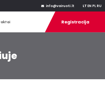
info@vairuoti.lt
LT
EN
PL
RU
Registracija
taktai
iuje