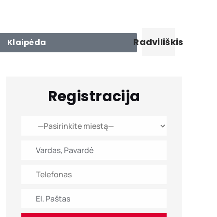
Radviliškis
Klaipėda
Registracija