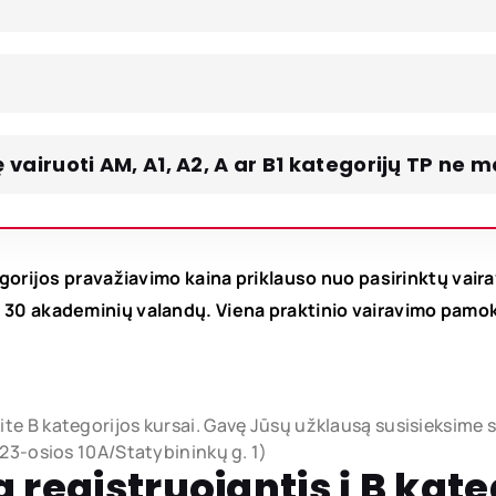
vairuoti AM, A1, A2, A ar B1 kategorijų TP ne 
tegorijos pravažiavimo kaina priklauso nuo pasirinktų vai
ro 30 akademinių valandų. Viena praktinio vairavimo pam
ite B kategorijos kursai. Gavę Jūsų užklausą susisieksime 
o 23-osios 10A/Statybininkų g. 1)
 registruojantis į B kate