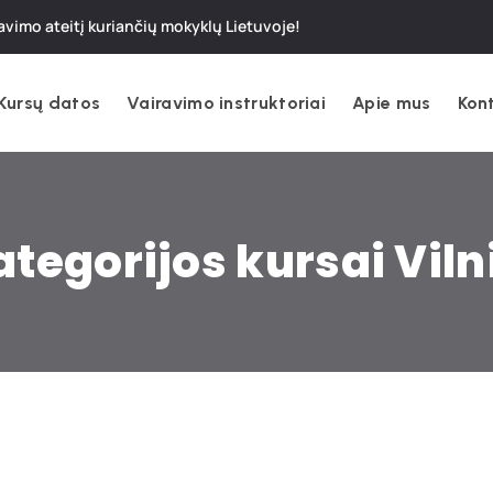
avimo ateitį kuriančių mokyklų Lietuvoje!
Kursų datos
Vairavimo instruktoriai
Apie mus
Kon
ategorijos kursai Viln