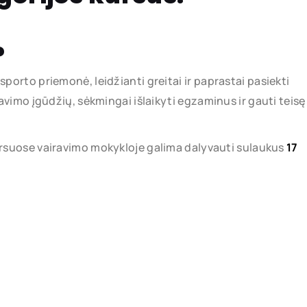
?
orto priemonė, leidžianti greitai ir paprastai pasiekti
avimo įgūdžių, sėkmingai išlaikyti egzaminus ir gauti teisę
ursuose vairavimo mokykloje galima dalyvauti sulaukus
17