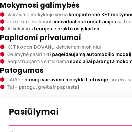
Mokymosi galimybės
Vairavimo mokykloje veikia
kompiuterinė KET mokymo
Jei reikia – siūlomos
individualios konsultacijos
su teo
Atliekamos
teorijos ir praktikos įskaitos
Papildomi privalumai
KET kodas DOVANŲ
kiekvienam mokiniui
Galimybė pasirinkti
pageidaujamą automobilio modelį i
Registruojantis suteikiama
specialiai parengta moko
Patogumas
JAGO –
pirmoji vairavimo mokykla Lietuvoje
, suteiku
Tai – patogu, greita ir paprasta!
Pasiūlymai