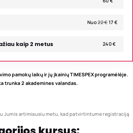
60 €
Nuo
22 €
17 €
mažiau kaip 2 metus
240 €
ravimo pamokų laikų ir jų įkainių TIMESPEX programėlėje.
oka trunka 2 akademines valandas.
su Jumis artimiausiu metu, kad patvirtintume registraciją
gorijos kursus: