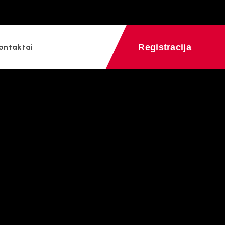
info@vairuoti.lt
Registracija
ontaktai
eidus KET