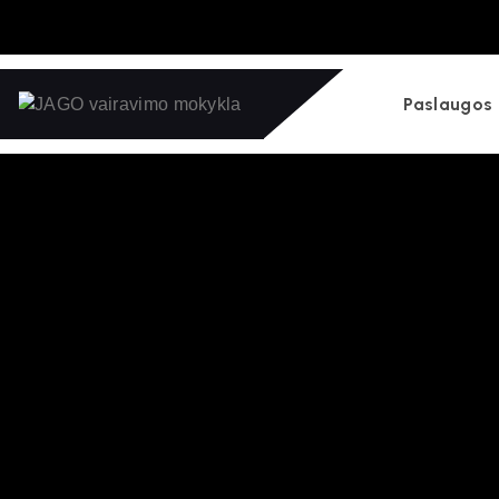
Viena didžiausių ir modernią vairav
Paslaugos
Papildom