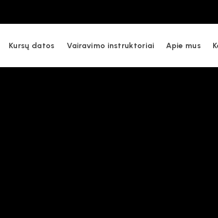
imo ateitį kuriančių mokyklų Lietuvoje!
Kursų datos
Vairavimo instruktoriai
Apie mus
K
i vairuotojų kursai paž