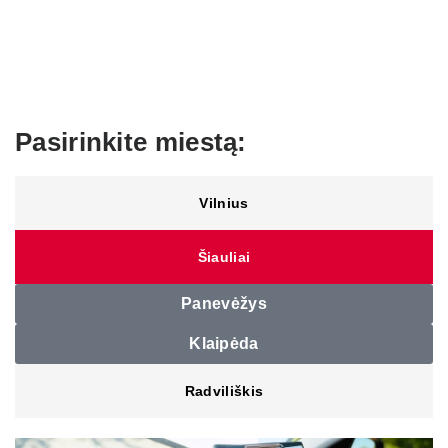
Pasirinkite miestą:
Vilnius
Šiauliai
Panevėžys
Klaipėda
Radviliškis