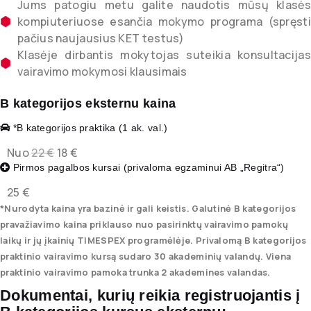
Jums patogiu metu galite naudotis mūsų klasės
kompiuteriuose esančia mokymo programa (spręsti
pačius naujausius KET testus)
Klasėje dirbantis mokytojas suteikia konsultacijas
vairavimo mokymosi klausimais
B kategorijos eksternu kaina
*B kategorijos praktika (1 ak. val.)
Nuo
22 €
18 €
Pirmos pagalbos kursai (privaloma egzaminui AB „Regitra“)
25 €
*Nurodyta kaina yra bazinė ir gali keistis. Galutinė B kategorijos
pravažiavimo kaina priklauso nuo pasirinktų vairavimo pamokų
laikų ir jų įkainių TIMESPEX programėlėje. Privalomą B kategorijos
praktinio vairavimo kursą sudaro 30 akademinių valandų. Viena
praktinio vairavimo pamoka trunka 2 akademines valandas.
Dokumentai, kurių reikia registruojantis į