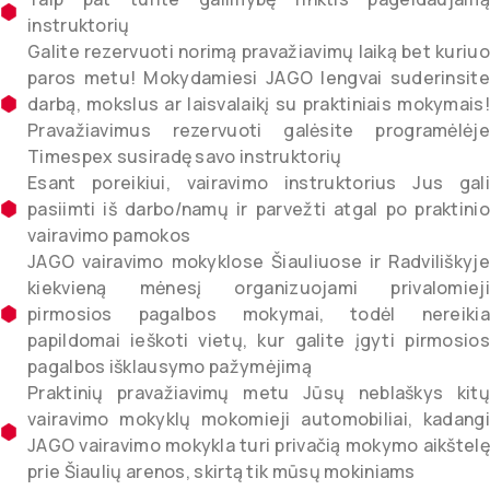
instruktorių
Galite rezervuoti norimą pravažiavimų laiką bet kuriuo
paros metu! Mokydamiesi JAGO lengvai suderinsite
darbą, mokslus ar laisvalaikį su praktiniais mokymais!
Pravažiavimus rezervuoti galėsite programėlėje
Timespex susiradę savo instruktorių
Esant poreikiui, vairavimo instruktorius Jus gali
pasiimti iš darbo/namų ir parvežti atgal po praktinio
vairavimo pamokos
JAGO vairavimo mokyklose Šiauliuose ir Radviliškyje
kiekvieną mėnesį organizuojami privalomieji
pirmosios pagalbos mokymai, todėl nereikia
papildomai ieškoti vietų, kur galite įgyti pirmosios
pagalbos išklausymo pažymėjimą
Praktinių pravažiavimų metu Jūsų neblaškys kitų
vairavimo mokyklų mokomieji automobiliai, kadangi
JAGO vairavimo mokykla turi privačią mokymo aikštelę
prie Šiaulių arenos, skirtą tik mūsų mokiniams