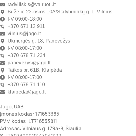
radviliskis@vairuoti.lt
Birželio 23-osios 10A/Statybininkų g. 1, Vilnius
I-V 09:00-18:00
+370 671 12 911
vilnius@jago.lt
Ukmergės g. 18, Panevėžys
I-V 08:00-17:00
+370 678 71 234
panevezys@jago.lt
Taikos pr. 61B, Klaipėda
I-V 08:00-17:00
+370 678 71 110
klaipeda@jago.lt
Jago, UAB
Įmonės kodas: 171653385
PVM kodas: LT716533811
Adresas: Vilniaus g. 179a-8, Šiauliai
S. LT807300010147042177