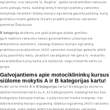
egzaminui, kurį laikysite VĮ „Regitra“, galite savarankiškai namuose
Jums patogiu metu, kadangi lankyti teorijos pamokų vairavimo
mokykloje nereikės! Išlaikę teorijos egzaminą gausite pažymą, kurią
pristačius mums galėsite iš karto pradėti praktines vairavimo
pamokas Šiauliuose.
eksternu yra ypač patogus būdas greičiau
B kategorija
įgyti
mašinos
vairavimo teises gyvenantiems užsienyje bei
dirbantiems asmenims, kadangi išlaikius teorijos egzaminą
praktinius pravažiavimus JAGO vairavimo mokykloje galėsite atlikti
Jūsų pasirinktu metu, įskaitant savaitgalius! Ne gana to, mokantis
savarankiškai kursų kaina yra mažesnė, negu mokantis kartu su
grupe.
Galvojantiems apie motociklininkų kursus
siūlome mokytis A ir B kategorijas kartu!
Kodėl verta rinktis
kartu? B kategorija eksternu
A ir B kategorijas
dažnai mokomasi kartu su A, A2 kategorijomis, kadangi kartus šios
kategorijos kainuoja mažiau, o patys kursai trunka trumpiau, nes
laikote bendrą teorijos egzaminą. Išlaikius egzaminą JAGO vairavimo
mokykloje. Jums reikės atlikti privalomas praktines vairavimo