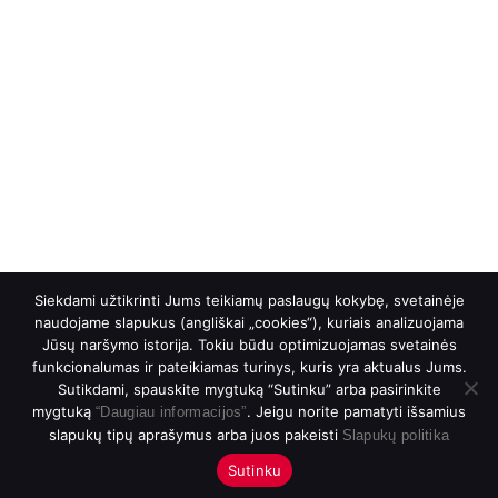
Siekdami užtikrinti Jums teikiamų paslaugų kokybę, svetainėje
naudojame slapukus (angliškai „cookies“), kuriais analizuojama
Jūsų naršymo istorija. Tokiu būdu optimizuojamas svetainės
funkcionalumas ir pateikiamas turinys, kuris yra aktualus Jums.
Sutikdami, spauskite mygtuką “Sutinku” arba pasirinkite
mygtuką
. Jeigu norite pamatyti išsamius
“Daugiau informacijos”
slapukų tipų aprašymus arba juos pakeisti
Slapukų politika
Sutinku