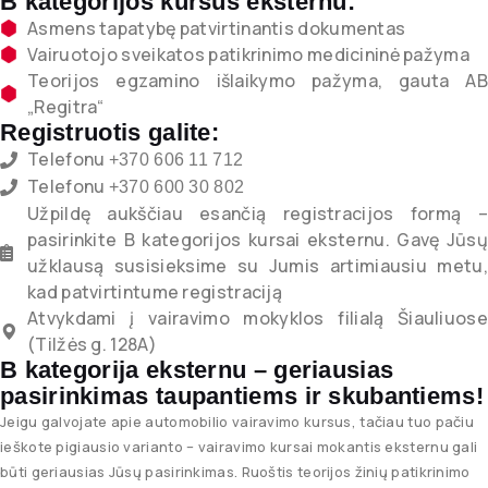
B kategorijos kursus eksternu:
Asmens tapatybę patvirtinantis dokumentas
Vairuotojo sveikatos patikrinimo medicininė pažyma
Teorijos egzamino išlaikymo pažyma, gauta AB
„Regitra“
Registruotis galite:
Telefonu
+370 606 11 712
Telefonu
+370 600 30 802
Užpildę aukščiau esančią registracijos formą –
pasirinkite B kategorijos kursai eksternu. Gavę Jūsų
užklausą susisieksime su Jumis artimiausiu metu,
kad patvirtintume registraciją
Atvykdami į vairavimo mokyklos filialą Šiauliuose
(Tilžės g. 128A)
B kategorija eksternu – geriausias
pasirinkimas taupantiems ir skubantiems!
Jeigu galvojate apie automobilio vairavimo kursus, tačiau tuo pačiu
ieškote pigiausio varianto – vairavimo kursai mokantis eksternu gali
būti geriausias Jūsų pasirinkimas. Ruoštis teorijos žinių patikrinimo