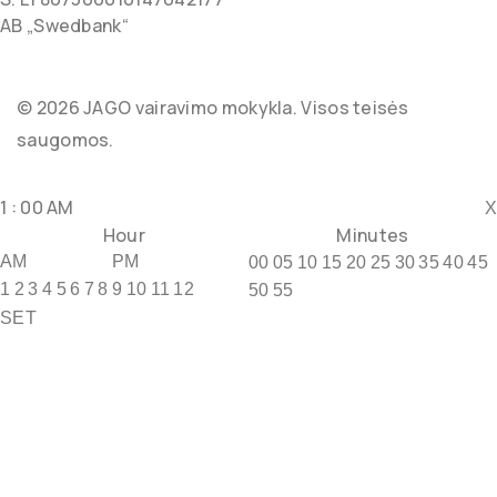
AB „Swedbank“
©
2026
JAGO vairavimo mokykla. Visos teisės
saugomos.
1
:
00
AM
X
Hour
Minutes
AM
PM
00
05
10
15
20
25
30
35
40
45
1
2
3
4
5
6
7
8
9
10
11
12
50
55
SET