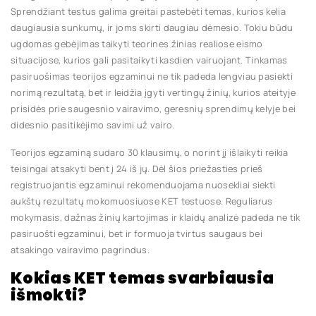
Sprendžiant testus galima greitai pastebėti temas, kurios kelia
daugiausia sunkumų, ir joms skirti daugiau dėmesio. Tokiu būdu
ugdomas gebėjimas taikyti teorines žinias realiose eismo
situacijose, kurios gali pasitaikyti kasdien vairuojant. Tinkamas
pasiruošimas teorijos egzaminui ne tik padeda lengviau pasiekti
norimą rezultatą, bet ir leidžia įgyti vertingų žinių, kurios ateityje
prisidės prie saugesnio vairavimo, geresnių sprendimų kelyje bei
didesnio pasitikėjimo savimi už vairo.
Teorijos egzaminą sudaro 30 klausimų, o norint jį išlaikyti reikia
teisingai atsakyti bent į 24 iš jų. Dėl šios priežasties prieš
registruojantis egzaminui rekomenduojama nuosekliai siekti
aukštų rezultatų mokomuosiuose KET testuose. Reguliarus
mokymasis, dažnas žinių kartojimas ir klaidų analizė padeda ne tik
pasiruošti egzaminui, bet ir formuoja tvirtus saugaus bei
atsakingo vairavimo pagrindus.
Kokias KET temas svarbiausia
išmokti?