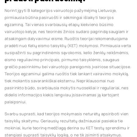
Norint įgyti B kategorijos vairuotojo pažymėjimą Lietuvoje,
pirmiausia būtina pasiruošti ir sėkmingai išlaikyti teorijos
egzaminą. Tai vienas svarbiausių etapų kiekvieno būsimo
vairuotojo kelyje, nes teorinės žinios sudaro pagrindą saugiam ir
atsakingam dalyvavimui eisme. Ruoštis teorijai rekomenduojama
pradėti nuo Kelių eismo taisyklių (KET) mokymosi. Pirmiausia verta
susipažinti su pagrindinėmis sąvokomis, kelio ženklų reikšmėmis,
eismo reguliavimo principais, pirmumo taisyklėmis, saugaus
greičio pasirinkimu bei vairuotojo pareigomis įvairiose situacijose.
Teorijos egzaminui galima ruoštis tiek lankant vairavimo mokyklą,
tiek mokantis savarankiškai eksternu. Nepriklausomai nuo
pasirinkto būdo, svarbiausia mokytis nuosekliai ir reguliariai, nes
didelis informacijos kiekis lengviau įsisavinamas ją kartojant
palaipsniui.
Svarbu suprasti, kad teorijos mokymasis neturėtų apsiriboti vien
taisyklių skaitymu. Geriausių rezultatų dažniausiai pasiekia tie
mokiniai, kurie teorinę medžiagą derina su KET testų sprendimu ir
stengiasi suprasti taisyklių logiką, o ne tik įsiminti atsakymus.