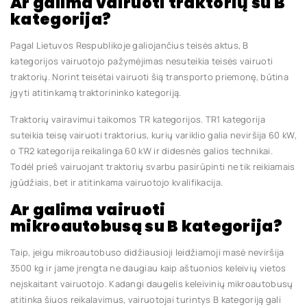
Ar galima vairuoti traktorių su B
kategorija?
Pagal Lietuvos Respublikoje galiojančius teisės aktus, B
kategorijos vairuotojo pažymėjimas nesuteikia teisės vairuoti
traktorių. Norint teisėtai vairuoti šią transporto priemonę, būtina
įgyti atitinkamą traktorininko kategoriją.
Traktorių vairavimui taikomos TR kategorijos. TR1 kategorija
suteikia teisę vairuoti traktorius, kurių variklio galia neviršija 60 kW,
o TR2 kategorija reikalinga 60 kW ir didesnės galios technikai.
Todėl prieš vairuojant traktorių svarbu pasirūpinti ne tik reikiamais
įgūdžiais, bet ir atitinkama vairuotojo kvalifikacija.
Ar galima vairuoti
mikroautobusą su B kategorija?
Taip, jeigu mikroautobuso didžiausioji leidžiamoji masė neviršija
3500 kg ir jame įrengta ne daugiau kaip aštuonios keleivių vietos
neįskaitant vairuotojo. Kadangi daugelis keleivinių mikroautobusų
atitinka šiuos reikalavimus, vairuotojai turintys B kategoriją gali