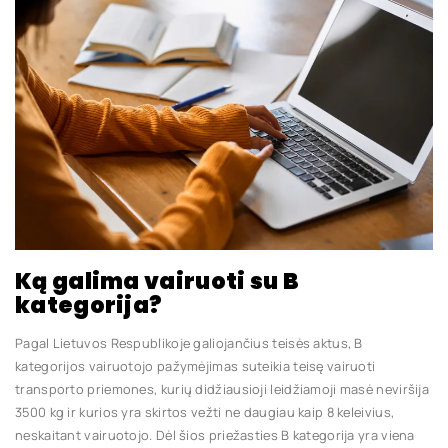
Ką galima vairuoti su B
kategorija?
Pagal Lietuvos Respublikoje galiojančius teisės aktus, B
kategorijos vairuotojo pažymėjimas suteikia teisę vairuoti
transporto priemones, kurių didžiausioji leidžiamoji masė neviršija
3500 kg ir kurios yra skirtos vežti ne daugiau kaip 8 keleivius,
neskaitant vairuotojo. Dėl šios priežasties B kategorija yra viena