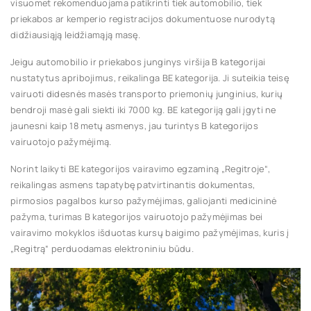
visuomet rekomenduojama patikrinti tiek automobilio, tiek
priekabos ar kemperio registracijos dokumentuose nurodytą
didžiausiąją leidžiamąją masę.
Jeigu automobilio ir priekabos junginys viršija B kategorijai
nustatytus apribojimus, reikalinga BE kategorija. Ji suteikia teisę
vairuoti didesnės masės transporto priemonių junginius, kurių
bendroji masė gali siekti iki 7000 kg. BE kategoriją gali įgyti ne
jaunesni kaip 18 metų asmenys, jau turintys B kategorijos
vairuotojo pažymėjimą.
Norint laikyti BE kategorijos vairavimo egzaminą „Regitroje“,
reikalingas asmens tapatybę patvirtinantis dokumentas,
pirmosios pagalbos kurso pažymėjimas, galiojanti medicininė
pažyma, turimas B kategorijos vairuotojo pažymėjimas bei
vairavimo mokyklos išduotas kursų baigimo pažymėjimas, kuris į
„Regitrą“ perduodamas elektroniniu būdu.