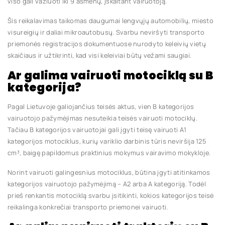
viso gali važiuoti iki 9 asmenų, įskaitant vairuotoją.
Šis reikalavimas taikomas daugumai lengvųjų automobilių, miesto
visureigių ir daliai mikroautobusų. Svarbu neviršyti transporto
priemonės registracijos dokumentuose nurodyto keleivių vietų
skaičiaus ir užtikrinti, kad visi keleiviai būtų vežami saugiai.
Ar galima vairuoti motociklą su B
kategorija?
Pagal Lietuvoje galiojančius teisės aktus, vien B kategorijos
vairuotojo pažymėjimas nesuteikia teisės vairuoti motociklų.
Tačiau B kategorijos vairuotojai gali įgyti teisę vairuoti A1
kategorijos motociklus, kurių variklio darbinis tūris neviršija 125
cm³, baigę papildomus praktinius mokymus vairavimo mokykloje.
Norint vairuoti galingesnius motociklus, būtina įgyti atitinkamos
kategorijos vairuotojo pažymėjimą – A2 arba A kategoriją. Todėl
prieš renkantis motociklą svarbu įsitikinti, kokios kategorijos teisė
reikalinga konkrečiai transporto priemonei vairuoti.