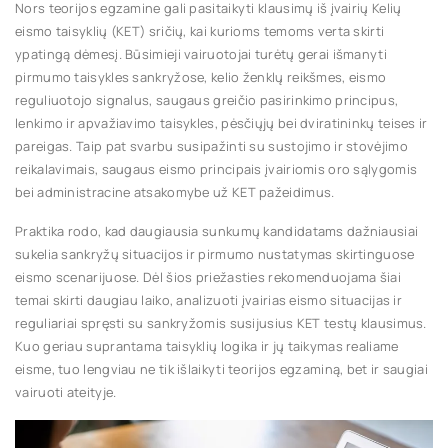
Nors teorijos egzamine gali pasitaikyti klausimų iš įvairių Kelių
eismo taisyklių (KET) sričių, kai kurioms temoms verta skirti
ypatingą dėmesį. Būsimieji vairuotojai turėtų gerai išmanyti
pirmumo taisykles sankryžose, kelio ženklų reikšmes, eismo
reguliuotojo signalus, saugaus greičio pasirinkimo principus,
lenkimo ir apvažiavimo taisykles, pėsčiųjų bei dviratininkų teises ir
pareigas. Taip pat svarbu susipažinti su sustojimo ir stovėjimo
reikalavimais, saugaus eismo principais įvairiomis oro sąlygomis
bei administracine atsakomybe už KET pažeidimus.
Praktika rodo, kad daugiausia sunkumų kandidatams dažniausiai
sukelia sankryžų situacijos ir pirmumo nustatymas skirtinguose
eismo scenarijuose. Dėl šios priežasties rekomenduojama šiai
temai skirti daugiau laiko, analizuoti įvairias eismo situacijas ir
reguliariai spręsti su sankryžomis susijusius KET testų klausimus.
Kuo geriau suprantama taisyklių logika ir jų taikymas realiame
eisme, tuo lengviau ne tik išlaikyti teorijos egzaminą, bet ir saugiai
vairuoti ateityje.