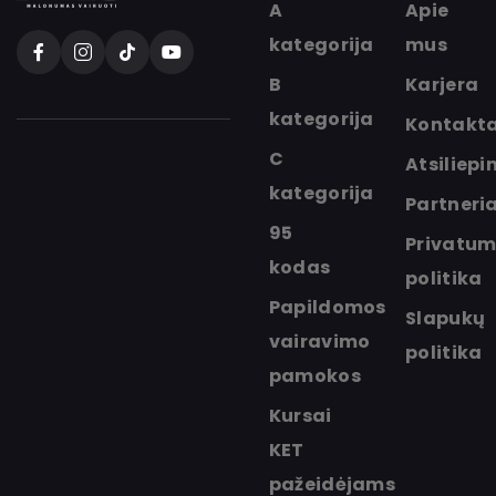
A
Apie
kategorija
mus
B
Karjera
kategorija
Kontakta
C
Atsiliepi
kategorija
Partneria
95
Privatu
kodas
politika
Papildomos
Slapukų
vairavimo
politika
pamokos
Kursai
KET
pažeidėjams