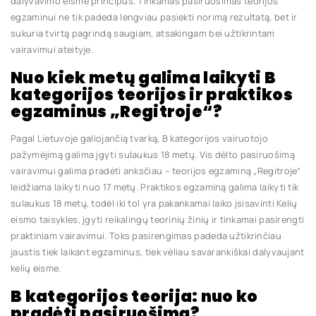
dalyvavimo eisme principus. Tinkamas pasiruošimas teorijos
egzaminui ne tik padeda lengviau pasiekti norimą rezultatą, bet ir
sukuria tvirtą pagrindą saugiam, atsakingam bei užtikrintam
vairavimui ateityje.
Nuo kiek metų galima laikyti B
kategorijos teorijos ir praktikos
egzaminus „Regitroje“?
Pagal Lietuvoje galiojančią tvarką, B kategorijos vairuotojo
pažymėjimą galima įgyti sulaukus 18 metų. Vis dėlto pasiruošimą
vairavimui galima pradėti anksčiau – teorijos egzaminą „Regitroje“
leidžiama laikyti nuo 17 metų. Praktikos egzaminą galima laikyti tik
sulaukus 18 metų, todėl iki tol yra pakankamai laiko įsisavinti Kelių
eismo taisykles, įgyti reikalingų teorinių žinių ir tinkamai pasirengti
praktiniam vairavimui. Toks pasirengimas padeda užtikrinčiau
jaustis tiek laikant egzaminus, tiek vėliau savarankiškai dalyvaujant
kelių eisme.
B kategorijos teorija: nuo ko
pradėti pasiruošimą?