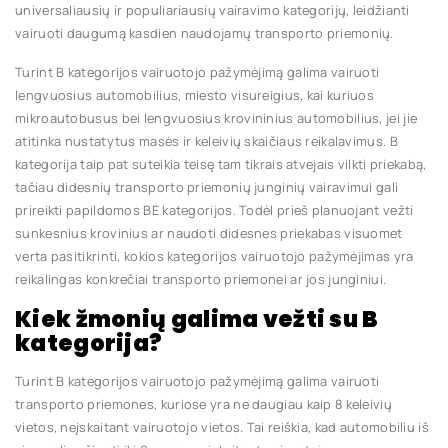
universaliausių ir populiariausių vairavimo kategorijų, leidžianti
vairuoti daugumą kasdien naudojamų transporto priemonių.
Turint B kategorijos vairuotojo pažymėjimą galima vairuoti
lengvuosius automobilius, miesto visureigius, kai kuriuos
mikroautobusus bei lengvuosius krovininius automobilius, jei jie
atitinka nustatytus masės ir keleivių skaičiaus reikalavimus. B
kategorija taip pat suteikia teisę tam tikrais atvejais vilkti priekabą,
tačiau didesnių transporto priemonių junginių vairavimui gali
prireikti papildomos BE kategorijos. Todėl prieš planuojant vežti
sunkesnius krovinius ar naudoti didesnes priekabas visuomet
verta pasitikrinti, kokios kategorijos vairuotojo pažymėjimas yra
reikalingas konkrečiai transporto priemonei ar jos junginiui.
Kiek žmonių galima vežti su B
kategorija?
Turint B kategorijos vairuotojo pažymėjimą galima vairuoti
transporto priemones, kuriose yra ne daugiau kaip 8 keleivių
vietos, neįskaitant vairuotojo vietos. Tai reiškia, kad automobiliu iš