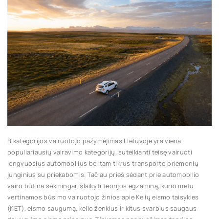
B kategorijos vairuotojo pažymėjimas Lietuvoje yra viena
populiariausių vairavimo kategorijų, suteikianti teisę vairuoti
lengvuosius automobilius bei tam tikrus transporto priemonių
junginius su priekabomis. Tačiau prieš sėdant prie automobilio
vairo būtina sėkmingai išlaikyti teorijos egzaminą, kurio metu
vertinamos būsimo vairuotojo žinios apie Kelių eismo taisykles
(KET), eismo saugumą, kelio ženklus ir kitus svarbius saugaus