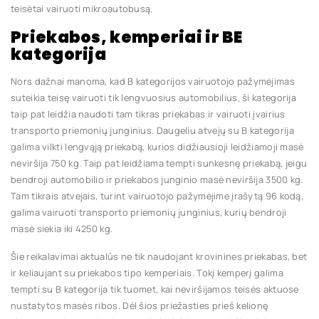
teisėtai vairuoti mikroautobusą.
Priekabos, kemperiai ir BE
kategorija
Nors dažnai manoma, kad B kategorijos vairuotojo pažymėjimas
suteikia teisę vairuoti tik lengvuosius automobilius, ši kategorija
taip pat leidžia naudoti tam tikras priekabas ir vairuoti įvairius
transporto priemonių junginius. Daugeliu atvejų su B kategorija
galima vilkti lengvąją priekabą, kurios didžiausioji leidžiamoji masė
neviršija 750 kg. Taip pat leidžiama tempti sunkesnę priekabą, jeigu
bendroji automobilio ir priekabos junginio masė neviršija 3500 kg.
Tam tikrais atvejais, turint vairuotojo pažymėjime įrašytą 96 kodą,
galima vairuoti transporto priemonių junginius, kurių bendroji
masė siekia iki 4250 kg.
Šie reikalavimai aktualūs ne tik naudojant krovinines priekabas, bet
ir keliaujant su priekabos tipo kemperiais. Tokį kemperį galima
tempti su B kategorija tik tuomet, kai neviršijamos teisės aktuose
nustatytos masės ribos. Dėl šios priežasties prieš kelionę