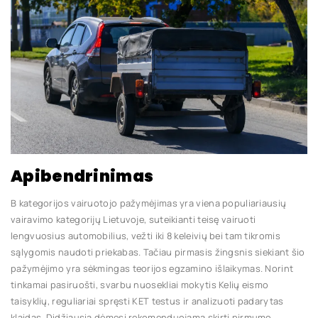
Apibendrinimas
B kategorijos vairuotojo pažymėjimas yra viena populiariausių
vairavimo kategorijų Lietuvoje, suteikianti teisę vairuoti
lengvuosius automobilius, vežti iki 8 keleivių bei tam tikromis
sąlygomis naudoti priekabas. Tačiau pirmasis žingsnis siekiant šio
pažymėjimo yra sėkmingas teorijos egzamino išlaikymas. Norint
tinkamai pasiruošti, svarbu nuosekliai mokytis Kelių eismo
taisyklių, reguliariai spręsti KET testus ir analizuoti padarytas
klaidas. Didžiausią dėmesį rekomenduojama skirti pirmumo