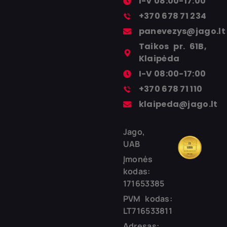
I-V 08:00-17:00
+370 678 71 234
panevezys@jago.lt
Taikos pr. 61B,
Klaipėda
I-V 08:00-17:00
+370 678 71 110
klaipeda@jago.lt
Jago,
UAB
Įmonės
kodas:
171653385
PVM kodas:
LT716533811
Adresas: