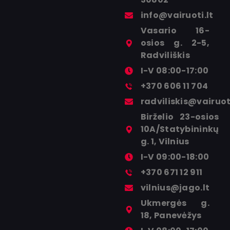
info@vairuoti.lt
Vasario 16-
osios g. 2-5,
Radviliškis
I-V 08:00-17:00
+370 606 11 704
radviliskis@vairuoti
Birželio 23-osios
10A/Statybininkų
g. 1, Vilnius
I-V 09:00-18:00
+370 671 12 911
vilnius@jago.lt
Ukmergės g.
18, Panevėžys