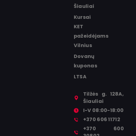
Šiauliai
Kursai
KET
pažeidėjams
Vilnius
Dovanų
kuponas
LTSA
Tilžės g. 128A,
Šiauliai
I-V 08:00-18:00
+370 606 11712
+370 600
30802