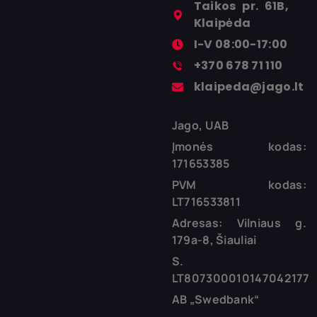
Taikos pr. 61B,
Klaipėda
I-V 08:00-17:00
+370 678 71 110
klaipeda@jago.lt
Jago, UAB
Įmonės kodas:
171653385
PVM kodas:
LT716533811
Adresas: Vilniaus g.
179a-8, Šiauliai
S.
LT807300010147042177
AB „Swedbank“