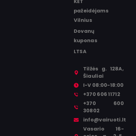
KET
pažeidėjams
Vilnius
Dovanų
kuponas
LTSA
Tilžės g. 128A,
Šiauliai
I-V 08:00-18:00
+370 606 11712
+370 600
30802
info@vairuoti.lt
Vasario 16-