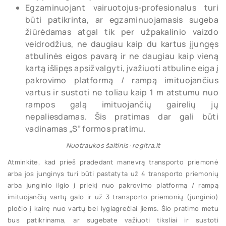
Egzaminuojant vairuotojus-profesionalus turi
būti patikrinta, ar egzaminuojamasis sugeba
žiūrėdamas atgal tik per užpakalinio vaizdo
veidrodžius, ne daugiau kaip du kartus įjungęs
atbulinės eigos pavarą ir ne daugiau kaip vieną
kartą išlipęs apsižvalgyti, įvažiuoti atbuline eiga į
pakrovimo platformą / rampą imituojančius
vartus ir sustoti ne toliau kaip 1 m atstumu nuo
rampos galą imituojančių gairelių jų
nepaliesdamas. Šis pratimas dar gali būti
vadinamas „S” formos pratimu.
Nuotraukos šaltinis: regitra.lt
Atminkite, kad prieš pradedant manevrą transporto priemonė
arba jos junginys turi būti pastatyta už 4 transporto priemonių
arba junginio ilgio į priekį nuo pakrovimo platformą / rampą
imituojančių vartų galo ir už 3 transporto priemonių (junginio)
pločio į kairę nuo vartų bei lygiagrečiai jiems. Šio pratimo metu
bus patikrinama, ar sugebate važiuoti tiksliai ir sustoti