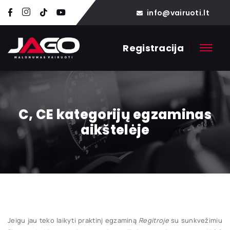
info@vairuoti.lt
Registracija
C, CE kategorijų egzaminas
aikštelėje
Jeigu jau teko laikyti praktinį egzaminą
Regitroje
su sunkvežimiu