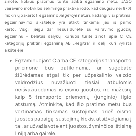
žinote, kokius pratimus turite atlikti egzamino metu. JAGO
vairavimo mokyklos sėkminga praktika rodo, kad daugiau nei 87%
mokinių pakartoti egzamino
Regitroje
neturi, kadangi visi pratimai
egzaminavimo aikštelėje yra atlikti tinkamai jau iš pirmo
karto. Visgi, jeigu dar nesusidūrėte su vairavimo įgūdžių
egzaminu – keletas dalykų, kuriuos turite žinoti apie C, CE
kategorijų praktinį egzaminą AB „Regitra” ir dalį, kuri vyksta
aikštelėje.
Egzaminuojant C arba CE kategorijos transporto
priemone bus patikrinama, ar sugebate
žiūrėdamas atgal tik per užpakalinio vaizdo
veidrodžius nuvažiuoti tiesiai atbulomis
neišvažiuodamas iš eismo juostos, ne mažesnį
kaip 5 transporto priemonių (junginio) ilgio
atstumą. Atminkite, kad šio pratimo metu bus
vertinamas tinkamas sustojimas prieš eismo
juostos pabaigą, sustojimų kiekis, atsižvelgiama į
tai, ar užvažiavote ant juostos, žyminčios ištisinę
liniją arba gairelę.