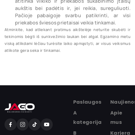
atitinka vilkiko ir priekabos sukabinimo įtaisų
aukštis bei padėtis ir, jei reikia, sureguliuoti.
Pačioje pabaigoje svarbu patikrinti, ar visi
priekabos šviesos prietaisai veikia tinkamai.
Atminkite, kad atliekant pratimus aikštelėje neturite skubėti ir
tekinomis bėgti iš sunkvežimio laukan bei atgal. Egzamino metu
viską atlikdami lėčiau turėsite laiko apmąstyti, ar visus veiksmus
atlikote gera seka ir tinkamai.
Paslaugos
Naujieno
A
Apie
kategorija
mus
B
Karjera