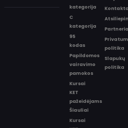
kategorija
Kontakta
C
Atsiliepi
kategorija
Partneria
95
Privatu
kodas
politika
Papildomos
Slapukų
vairavimo
politika
pamokos
Kursai
KET
pažeidėjams
Šiauliai
Kursai