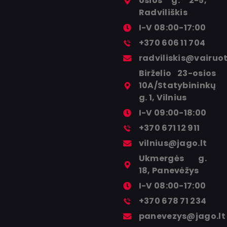
osios g. 2-5,
Radviliškis
I-V 08:00-17:00
+370 606 11 704
radviliskis@vairuoti
Birželio 23-osios
10A/Statybininkų
g. 1, Vilnius
I-V 09:00-18:00
+370 671 12 911
vilnius@jago.lt
Ukmergės g.
18, Panevėžys
I-V 08:00-17:00
+370 678 71 234
panevezys@jago.lt